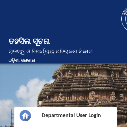
ତହସିଲ ସୂଚନା
ରାଜସ୍ୱ ଓ ବିପର୍ଯ୍ୟୟ ପରିଚାଳନା ବିଭାଗ
ଓଡ଼ିଶା ସରକାର
Departmental User Login